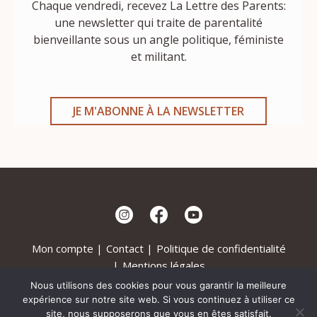
Chaque vendredi, recevez La Lettre des Parents:
une newsletter qui traite de parentalité
bienveillante sous un angle politique, féministe
et militant.
JE M'ABONNE À LA NEWSLETTER
Mon compte
Contact
Politique de confidentialité
Mentions légales
Nous utilisons des cookies pour vous garantir la meilleure
©Karma Mama - 2022
expérience sur notre site web. Si vous continuez à utiliser ce
Site réalisé par
Angèle
site, nous supposerons que vous en êtes satisfait.