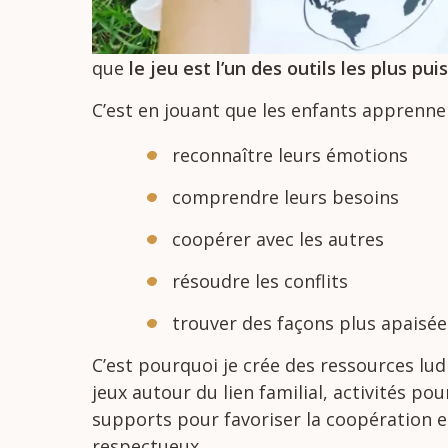
que
le
jeu
est
l’un
des
outils
les
plus
pui
C’est
en
jouant
que
les
enfants
apprenn
reconnaître
leurs
émotions
comprendre
leurs
besoins
coopérer
avec
les
autres
résoudre
les
conflits
trouver
des
façons
plus
apaisé
C’est
pourquoi
je
crée
des
ressources
lu
jeux
autour
du
lien
familial,
activités
pou
supports
pour
favoriser
la
coopération
e
respectueux.