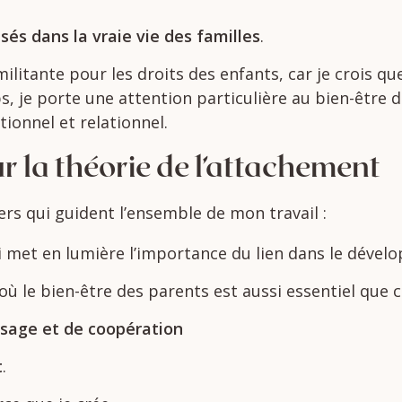
lisés
dans
la
vraie
vie
des
familles
.
ilitante pour les droits des enfants, car je crois q
 je porte une attention particulière au bien-être de
ionnel et relationnel.
ur
la
théorie
de
l’attachement
iers
qui
guident
l’ensemble
de
mon
travail :
i
met
en
lumière
l’importance
du
lien
dans
le
dével
où
le
bien-
être
des
parents
est
aussi
essentiel
que
c
ssage
et
de
coopération
t
.