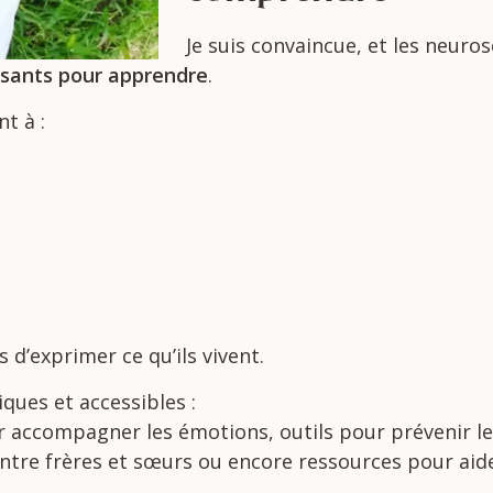
Je
suis
convaincue, et les neuros
ssants
pour
apprendre
.
ent
à :
es
d’exprimer
ce
qu’ils
vivent.
diques
et
accessibles :
r
accompagner
les
émotions,
outils
pour
prévenir
l
ntre
frères
et
sœurs
ou
encore
ressources
pour
aid