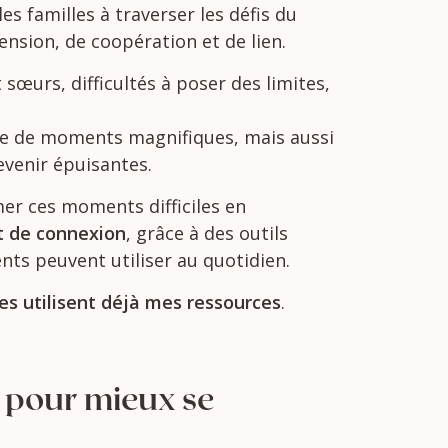
les
familles
à
traverser
les
défis
du
ension,
de
coopération
et
de
lien.
t
sœurs,
difficultés
à
poser
des
limites,
ne
de
moments
magnifiques,
mais
aussi
evenir
épuisantes.
mer
ces
moments
difficiles
en
t
de
connexion
,
grâce
à
des
outils
ents
peuvent
utiliser
au
quotidien.
les
utilisent
déjà
mes
ressources
.
l
pour
mieux
se