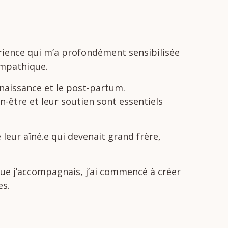
rience
qui
m’a
profondément
sensibilisée
mpathique.
naissance
et
le
post-
partum.
n-
être
et
leur
soutien
sont
essentiels
leur aîné.e qui devenait grand frère,
 que j’accompagnais,
j’ai
commencé
à
créer
es.