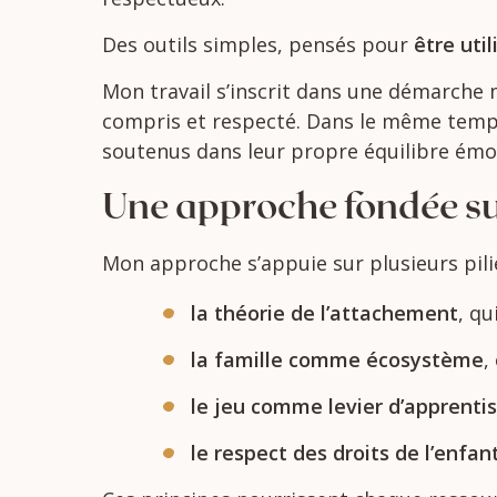
Des
outils
simples,
pensés
pour
être
uti
Mon travail s’inscrit dans une démarche m
compris et respecté. Dans le même temps,
soutenus dans leur propre équilibre émot
Une
approche
fondée
s
Mon
approche
s’appuie
sur
plusieurs
pil
la
théorie
de
l’attachement
,
qu
la
famille
comme
écosystème
,
le
jeu
comme
levier
d’apprenti
le
respect
des
droits
de
l’enfan