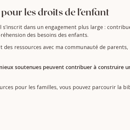
e
pour
les
droits
de
l’enfant
il
s’inscrit
dans
un
engagement
plus
large :
contribu
réhension
des
besoins
des
enfants.
et
des
ressources
avec
ma
communauté
de
parents,
mieux
soutenues
peuvent
contribuer
à
construire
u
ources
pour
les
familles,
vous
pouvez
parcourir
la
bi