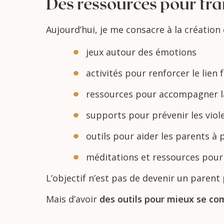
Des
ressources
pour
tr
Aujourd’hui,
je
me
consacre
à
la
création
jeux
autour
des
émotions
activités
pour
renforcer
le
lien
f
ressources
pour
accompagner
supports
pour
prévenir
les
vio
outils
pour
aider
les
parents
à
méditations
et
ressources
pou
L’objectif
n’est
pas
de
devenir
un
parent
Mais
d’avoir
des
outils
pour
mieux
se
co