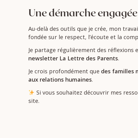
Une
démarche
engagé
Au-
delà
des
outils
que
je
crée,
mon
trava
fondée
sur
le
respect,
l’écoute
et
la
comp
Je
partage
régulièrement
des
réflexions
newsletter
La
Lettre
des
Parents
.
Je
crois
profondément
que
des
familles
aux
relations
humaines
.
Si
vous
souhaitez
découvrir
mes
ress
site.