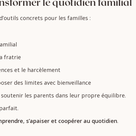
ansformer
le
quotidien
familial
d’outils
concrets
pour
les
familles :
amilial
la
fratrie
lences
et
le
harcèlement
poser
des
limites
avec
bienveillance
r
soutenir
les
parents
dans
leur
propre
équilibre.
parfait.
mprendre,
s’apaiser
et
coopérer
au
quotidien
.