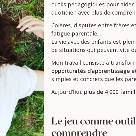
outils
pédagogiques
pour
aider
quotidien
avec
plus
de
compréh
Colères,
disputes
entre
frères
e
fatigue
parentale…
La
vie
avec
des
enfants
est
plei
de
situations
qui
peuvent
vite
d
Mon
travail
consiste
à
transfor
opportunités
d’apprentissage
e
simples
et
concrets
que
les
par
Aujourd’hui,
plus
de
4
000
famil
Le
jeu
comme
outi
comprendre