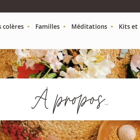
s colères
Familles
Méditations
Kits e
À propos…