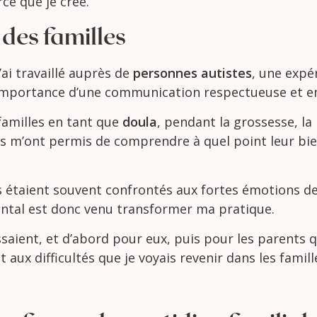
rce
que
je
crée.
t
des
familles
j’ai
travaillé
auprès
de
personnes
autistes
,
une
expé
’importance
d’une
communication
respectueuse
et
e
familles
en
tant
que
doula
,
pendant
la
grossesse,
la
ts
m’ont
permis
de
comprendre
à
quel
point
leur
bie
 étaient souvent confrontés aux fortes émotions de 
ntal est donc venu transformer ma pratique.
saient, et d’abord pour eux, puis pour les parents
et
aux
difficultés
que
je
voyais
revenir
dans
les
famill