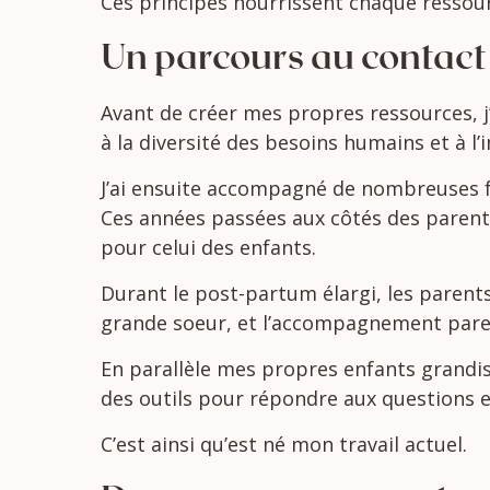
Ces
principes
nourrissent
chaque
ressou
Un
parcours
au
contac
Avant
de
créer
mes
propres
ressources,
à
la
diversité
des
besoins
humains
et
à
l
J’ai
ensuite
accompagné
de
nombreuses
Ces
années
passées
aux
côtés
des
paren
pour
celui
des
enfants.
Durant le post-partum élargi, les parents
grande soeur, et l’accompagnement pare
En parallèle mes propres enfants grandis
des
outils
pour
répondre
aux
questions
C’est
ainsi
qu’est
né
mon
travail
actuel.