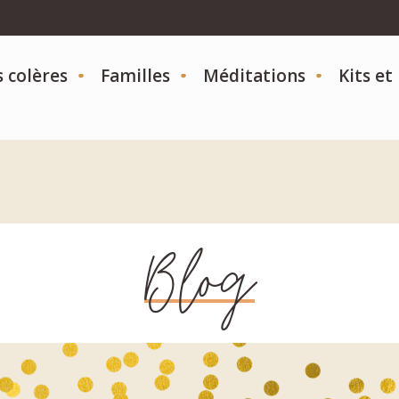
s colères
Familles
Méditations
Kits e
Blog