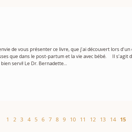
 envie de vous présenter ce livre, que j'ai découvert lors d'u
s que dans le post-partum et la vie avec bébé. Il s'agit du
 bien servi! Le Dr. Bernadette…
1
2
3
4
5
6
7
8
9
10
11
12
13
14
15