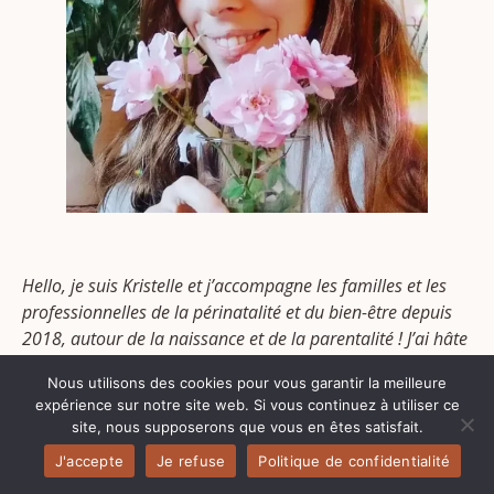
Hello, je suis Kristelle et j’accompagne les familles et les
professionnelles de la périnatalité et du bien-être depuis
2018, autour de la naissance et de la parentalité ! J’ai hâte
de vous partager les outils que je propose en présentiel ou
Nous utilisons des cookies pour vous garantir la meilleure
en ligne à des milliers de famille au fil des années !
expérience sur notre site web. Si vous continuez à utiliser ce
site, nous supposerons que vous en êtes satisfait.
J'accepte
Je refuse
Politique de confidentialité