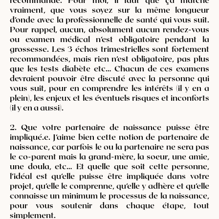
vraiment, que vous soyez sur la même longueur
d’onde avec la professionnelle de santé qui vous suit.
Pour rappel, aucun, absolument aucun rendez-vous
ou examen médical n’est obligatoire pendant la
grossesse. Les 3 échos trimestrielles sont fortement
recommandées, mais rien n’est obligatoire, pas plus
que les tests diabète etc… Chacun de ces examens
devraient pouvoir être discuté avec la personne qui
vous suit, pour en comprendre les intérêts (il y en a
plein), les enjeux et les éventuels risques et inconforts
(il y en a aussi).
2. Que votre partenaire de naissance puisse être
impliqué.e. J’aime bien cette notion de partenaire de
naissance, car parfois le ou la partenaire ne sera pas
le co-parent mais la grand-mère, la soeur, une amie,
une doula, etc… Et quelle que soit cette personne,
l’idéal est qu’elle puisse être impliquée dans votre
projet, qu’elle le comprenne, qu’elle y adhère et qu’elle
connaisse un minimum le processus de la naissance,
pour vous soutenir dans chaque étape, tout
simplement.