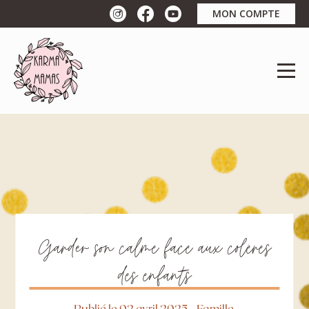
MON COMPTE
Garder son calme face aux colères
des enfants
Publié le 02 avril 2025
-
Famille