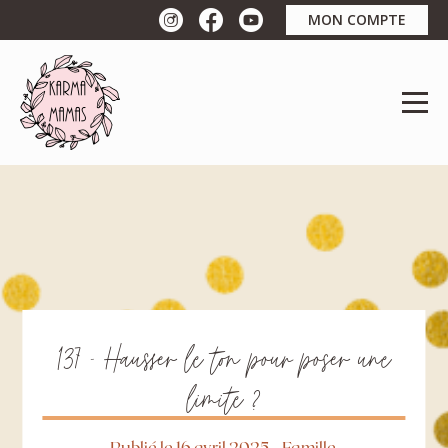
MON COMPTE
137 – Hausser le ton pour poser une
limite ?
Publié le 16 avril 2025
-
Famille