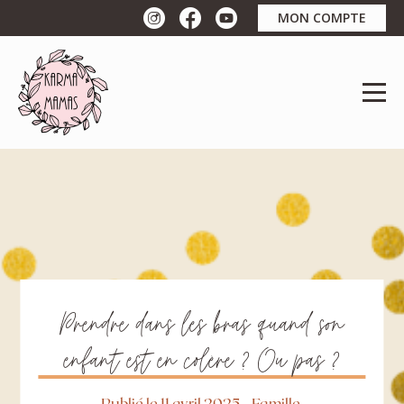
MON COMPTE
Prendre dans les bras quand son
enfant est en colère ? Ou pas ?
Publié le 11 avril 2025
-
Famille