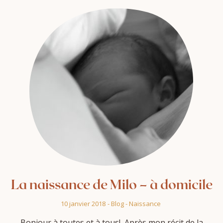
La naissance de Milo – à domicile
10 janvier 2018
-
Blog
-
Naissance
Bonjour à toutes et à tous!, Après mon récit de la