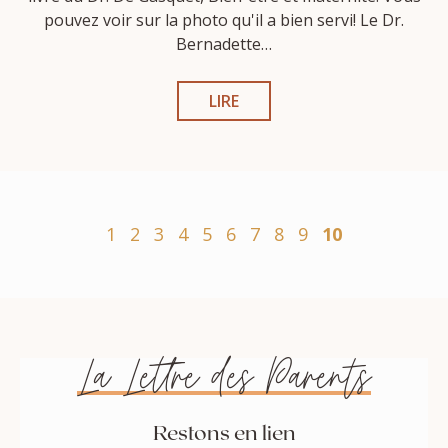
pouvez voir sur la photo qu'il a bien servi! Le Dr.
Bernadette…
LIRE
1
2
3
4
5
6
7
8
9
10
La Lettre des Parents
Restons en lien